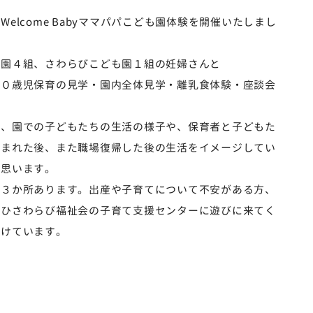
elcome Babyママパパこども園体験を開催いたしまし
も園４組、さわらびこども園１組の妊婦さんと
、０歳児保育の見学・園内全体見学・離乳食体験・座談会
で、園での子どもたちの生活の様子や、保育者と子どもた
生まれた後、また職場復帰した後の生活をイメージしてい
と思います。
が３か所あります。出産や子育てについて不安がある方、
ぜひさわらび福祉会の子育て支援センターに遊びに来てく
設けています。